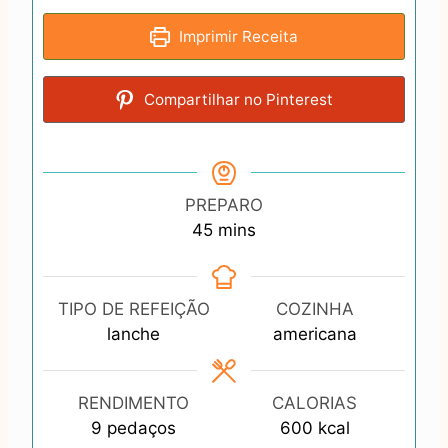
Imprimir Receita
Compartilhar no Pinterest
PREPARO
m
45
mins
i
n
u
TIPO DE REFEIÇÃO
COZINHA
t
lanche
americana
e
s
RENDIMENTO
CALORIAS
9
pedaços
600
kcal