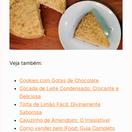
Veja também:
Cookies com Gotas de Chocolate
Cocada de Leite Condensado: Crocante e
Deliciosa
Torta de Limão Fácil: Divinamente
Saborosa
Cajuzinho de Amendoim: O Irresistível
Como vender pelo iFood: Guia Completo