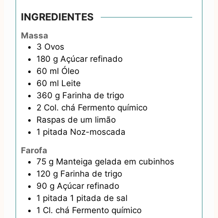
INGREDIENTES
Massa
3
Ovos
180
g
Açúcar refinado
60
ml
Óleo
60
ml
Leite
360
g
Farinha de trigo
2
Col. chá
Fermento químico
Raspas de um limão
1
pitada
Noz-moscada
Farofa
75
g
Manteiga gelada em cubinhos
120
g
Farinha de trigo
90
g
Açúcar refinado
1
pitada
1 pitada de sal
1
Cl. chá
Fermento químico