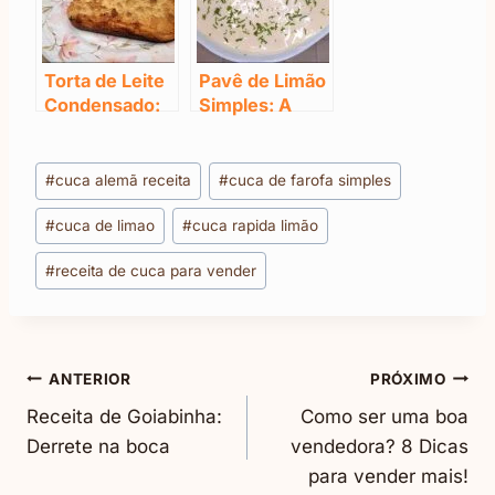
Torta de Leite
Pavê de Limão
Condensado:
Simples: A
Muito
Receita
Crocante
Secreta dos
Tags
Ultramilionário
#
cuca alemã receita
#
cuca de farofa simples
do
s!
#
cuca de limao
#
cuca rapida limão
Post:
#
receita de cuca para vender
Navegação
ANTERIOR
PRÓXIMO
Receita de Goiabinha:
Como ser uma boa
De
Derrete na boca
vendedora? 8 Dicas
para vender mais!
Post