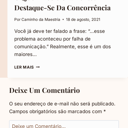
Destaque-Se Da Concorrência
Por
Caminho da Maestria
18 de agosto, 2021
Você já deve ter falado a frase: “…esse
problema aconteceu por falha de
comunicação.” Realmente, esse é um dos
maiores…
O
LER MAIS
QUE
É
POSICIONAMENTO?
Deixe Um Comentário
DESTAQUE-
SE
DA
O seu endereço de e-mail não será publicado.
CONCORRÊNCIA
Campos obrigatórios são marcados com
*