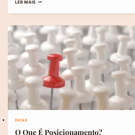
O
LER MAIS
QUE
SÃO
GATILHOS
MENTAIS
(5
TIPOS
E
EXEMPLOS
PRÁTICOS)
DICAS
O Que É Posicionamento?