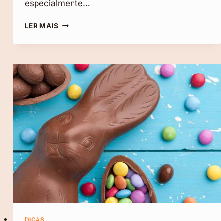
especialmente…
10
LER MAIS
DICAS
DE
COMO
DIVULGAR
UM
PRODUTO
NO
INSTAGRAM
DICAS