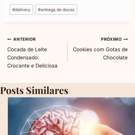
Tags
#
delivery
#
entrega de doces
do
Post:
Navegação
ANTERIOR
PRÓXIMO
Cocada de Leite
Cookies com Gotas de
De
Condensado:
Chocolate
Crocante e Deliciosa
Post
Posts Similares