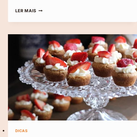
O
LER MAIS
QUE
É
MINDSET?
QUAIS
SÃO
OS
TIPOS
E
QUAL
É
A
SUA
IMPORTÂNCIA!
DICAS