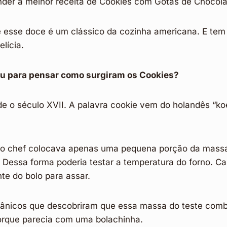
nder a melhor receita de Cookies com Gotas de Chocol
esse doce é um clássico da cozinha americana. E tem
lícia.
ou para pensar como surgiram os Cookies?
e o século XVII. A palavra cookie vem do holandês “koe
 o chef colocava apenas uma pequena porção da massa
. Dessa forma poderia testar a temperatura do forno. C
te do bolo para assar.
tânicos que descobriram que essa massa do teste com
porque parecia com uma bolachinha.