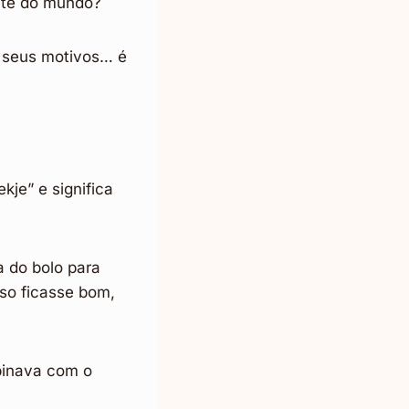
ate do mundo?
 seus motivos… é
kje” e significa
 do bolo para
aso ficasse bom,
binava com o