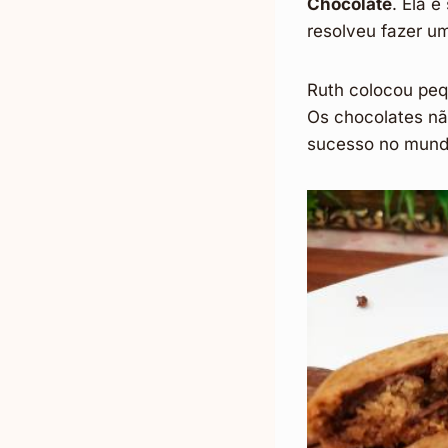
Chocolate
. Ela 
resolveu fazer u
Ruth colocou peq
Os chocolates nã
sucesso no mund