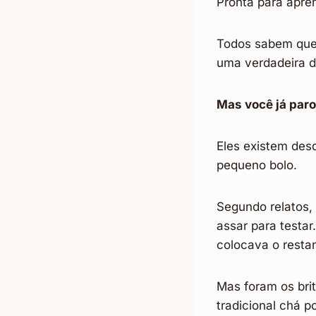
Pronta para apre
Todos sabem que 
uma verdadeira de
Mas você já par
Eles existem desd
pequeno bolo.
Segundo relatos,
assar para testar
colocava o restan
Mas foram os bri
tradicional chá 