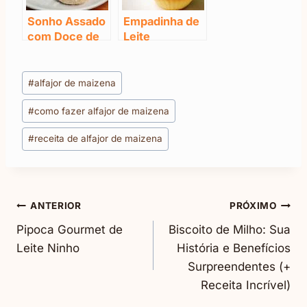
Sonho Assado
Empadinha de
com Doce de
Leite
Leite: A Melhor
Condensado
de Todas
Tags
#
alfajor de maizena
do
#
como fazer alfajor de maizena
Post:
#
receita de alfajor de maizena
Navegação
ANTERIOR
PRÓXIMO
Pipoca Gourmet de
Biscoito de Milho: Sua
De
Leite Ninho
História e Benefícios
Surpreendentes (+
Post
Receita Incrível)