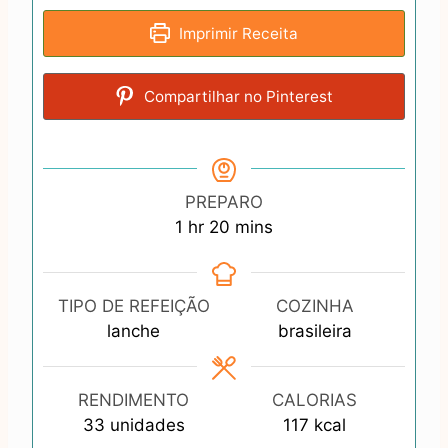
Imprimir Receita
Compartilhar no Pinterest
PREPARO
h
m
1
hr
20
mins
o
i
u
n
r
u
TIPO DE REFEIÇÃO
COZINHA
t
lanche
brasileira
e
s
RENDIMENTO
CALORIAS
33
unidades
117
kcal