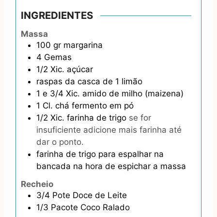
INGREDIENTES
Massa
100
gr
margarina
4
Gemas
1/2
Xic.
açúcar
raspas da casca de 1 limão
1 e 3/4
Xic.
amido de milho (maizena)
1
Cl. chá
fermento em pó
1/2
Xic.
farinha de trigo
se for
insuficiente adicione mais farinha até
dar o ponto.
farinha de trigo para espalhar na
bancada na hora de espichar a massa
Recheio
3/4
Pote
Doce de Leite
1/3
Pacote
Coco Ralado