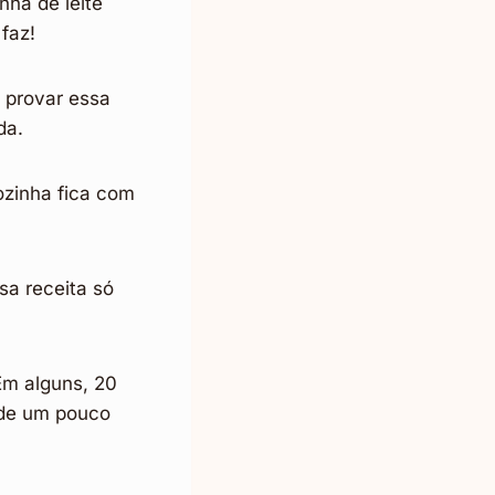
ha de leite
faz!
e provar essa
da.
ozinha fica com
sa receita só
Em alguns, 20
u de um pouco