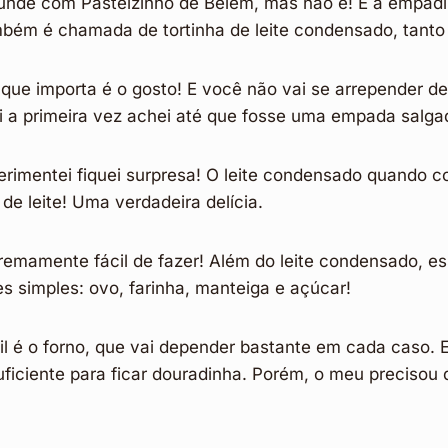
unde com Pastelzinho de Belém, mas não é! É a empadin
ém é chamada de tortinha de leite condensado, tanto 
 que importa é o gosto! E você não vai se arrepender d
vi a primeira vez achei até que fosse uma empada salga
rimentei fiquei surpresa! O leite condensado quando c
de leite! Uma verdadeira delícia.
remamente fácil de fazer! Além do leite condensado, es
es simples: ovo, farinha, manteiga e açúcar!
cil é o forno, que vai depender bastante em cada caso. 
suficiente para ficar douradinha. Porém, o meu preciso