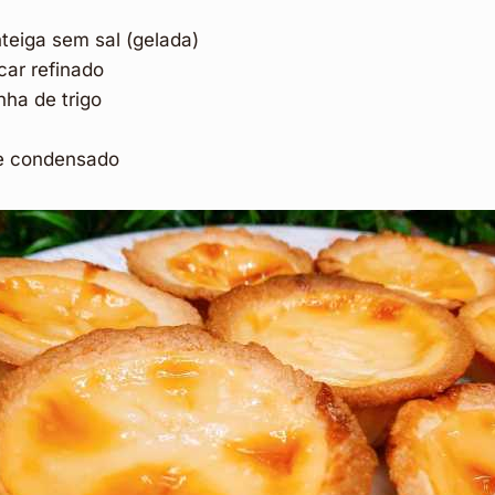
teiga sem sal (gelada)
car refinado
nha de trigo
te condensado