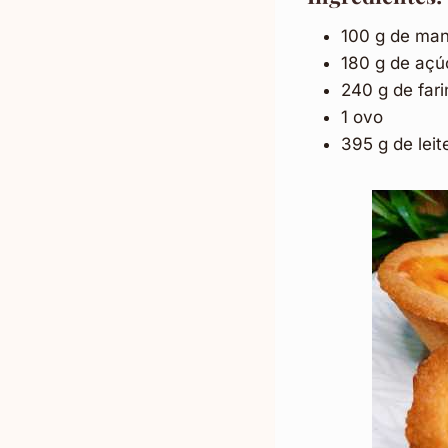
100 g de man
180 g de açú
240 g de fari
1 ovo
395 g de lei