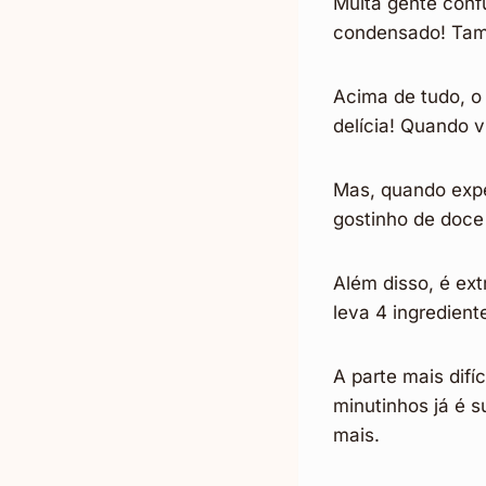
Muita gente conf
condensado! Tamb
Acima de tudo, o
delícia! Quando 
Mas, quando expe
gostinho de doce 
Além disso, é ext
leva 4 ingredient
A parte mais difí
minutinhos já é 
mais.