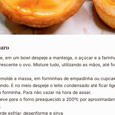
aro
e, em um bowl despeje a manteiga, o açúcar e a farin
crescente o ovo. Misture tudo, utilizando as mãos, até
 molde a massa, em forminhas de empadinha ou cupcake
fundo. E no meio despeje o leite condensado até ficar l
 forminha. Para não vazar na hora de assar.
leve para o forno preaquecido a 200ºc por aproximada
.
rde esfriar, desenforme e sirva