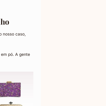
nho
o nosso caso,
e em pó. A gente