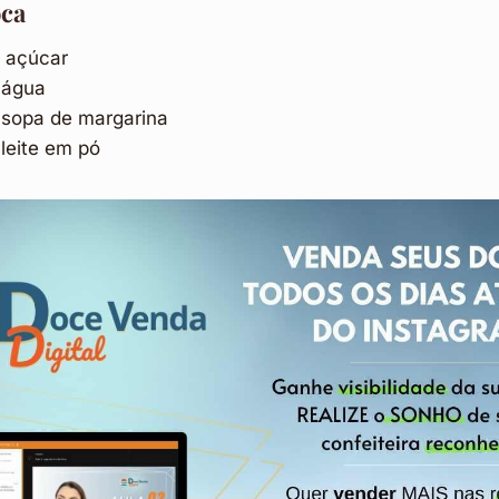
oca
e açúcar
 água
e sopa de margarina
 leite em pó