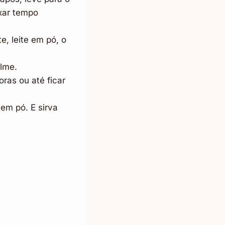
ixar tempo
e, leite em pó, o
ilme.
ras ou até ficar
 em pó. E sirva