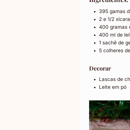
395 gamas d
2 e 1/2 xícar
400 gramas d
400 ml de le
1 sachê de g
5 colheres de
Decorar
Lascas de ch
Leite em pó