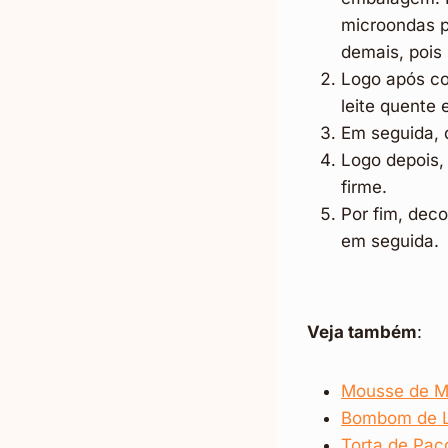
microondas p
demais, pois
Logo após col
leite quente 
Em seguida, 
Logo depois, 
firme.
Por fim, deco
em seguida.
Veja também
:
Mousse de M
Bombom de L
Torta de Pa