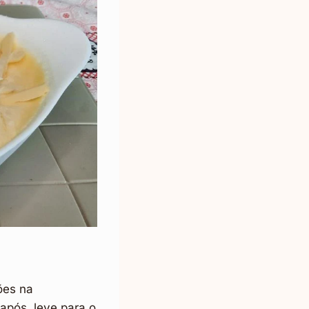
ões na
após, leve para o