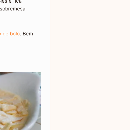
les e fica
a sobremesa
o de bolo
. Bem