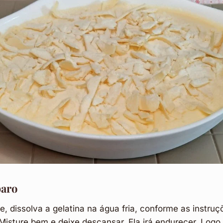
aro
, dissolva a gelatina na água fria, conforme as instruç
isture bem e deixe descansar. Ela irá endurecer. Logo 