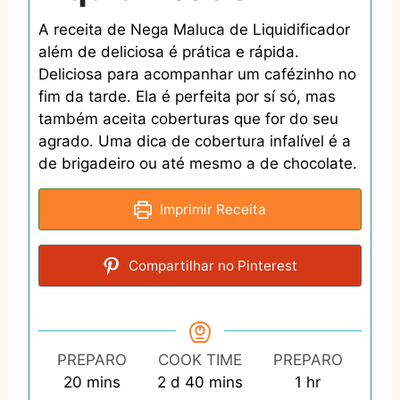
A receita de Nega Maluca de Liquidificador
além de deliciosa é prática e rápida.
Deliciosa para acompanhar um cafézinho no
fim da tarde. Ela é perfeita por sí só, mas
também aceita coberturas que for do seu
agrado. Uma dica de cobertura infalível é a
de brigadeiro ou até mesmo a de chocolate.
Imprimir Receita
Compartilhar no Pinterest
PREPARO
COOK TIME
PREPARO
m
d
m
h
20
mins
2
d
40
mins
1
hr