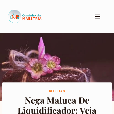
Pular
para
o
Conteúdo
RECEITAS
Nega Maluca De
Liquidificador: Veja