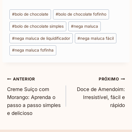
Blumenau
Liquidificador
Tags
#
bolo de chocolate
#
bolo de chocolate fofinho
do
#
bolo de chocolate simples
#
nega maluca
Post:
#
nega maluca de liquidificador
#
nega maluca fácil
#
nega maluca fofinha
Navegação
ANTERIOR
PRÓXIMO
Creme Suíço com
Doce de Amendoim:
De
Morango: Aprenda o
Irresistível, fácil e
passo a passo simples
rápido
Post
e delicioso