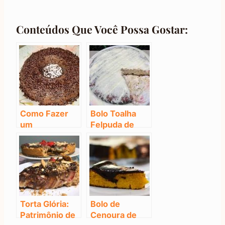
Conteúdos Que Você Possa Gostar:
Como Fazer
Bolo Toalha
um
Felpuda de
Brigadeirão:
Liquidificador
Super
(Apaixonante)
Cremoso e
Fácil
Torta Glória:
Bolo de
Patrimônio de
Cenoura de