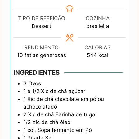
i
a
i
o
n
y
n
u
u
s
u
r
TIPO DE REFEIÇÃO
COZINHA
t
t
Dessert
brasileira
e
e
s
s
RENDIMENTO
CALORIAS
10
fatias generosas
544
kcal
INGREDIENTES
3
Ovos
1 e 1/2
Xic de chá
açúcar
1
Xic de chá
chocolate em pó ou
achocolatado
2
Xic de chá
Farinha de trigo
1/2
Xic de chá
óleo
1
col. Sopa
fermento em Pó
1
Pitada
Sal