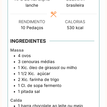
t
lanche
brasileira
e
s
RENDIMENTO
CALORIAS
10
Pedaços
530
kcal
INGREDIENTES
Massa
4
ovos
3
cenouras médias
1
Xic.
óleo de girassol ou milho
1 1/2
Xic.
açúcar
2
Xic.
farinha de trigo
1
Cl. de sopa
fermento
1
pitada
sal
Calda
1
barra
chocolate ao leite ou meio