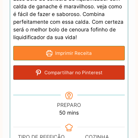
calda de ganache é maravilhoso. veja como
é fácil de fazer e saboroso. Combina
perfeitamente com essa calda. Com certeza
será o melhor bolo de cenoura fofinho de
liquidificador da sua vida!
Imprimir Receita
Compartilhar no Pinterest
PREPARO
m
50
mins
i
n
u
TIPO DE REFEIÇÃO
COZINHA