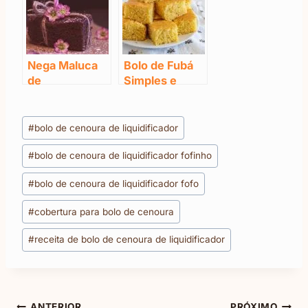
Nega Maluca
Bolo de Fubá
de
Simples e
Liquidificador:
Rápido
Veja como é
Tags
fácil
#
bolo de cenoura de liquidificador
do
#
bolo de cenoura de liquidificador fofinho
Post:
#
bolo de cenoura de liquidificador fofo
#
cobertura para bolo de cenoura
#
receita de bolo de cenoura de liquidificador
ANTERIOR
PRÓXIMO