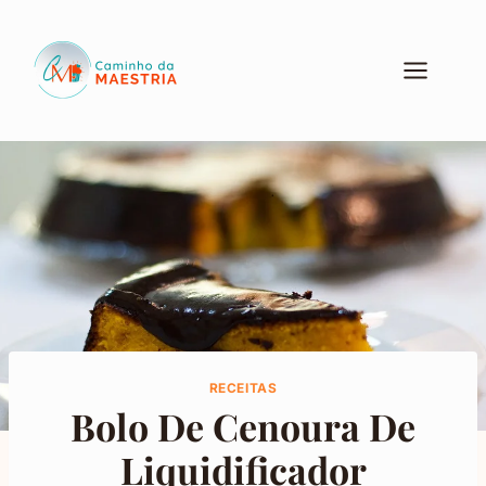
Pular
para
o
Conteúdo
RECEITAS
Bolo De Cenoura De
Liquidificador