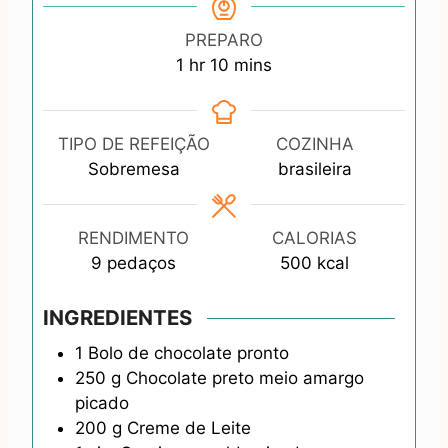
PREPARO
h
m
1
hr
10
mins
o
i
u
n
r
u
TIPO DE REFEIÇÃO
COZINHA
t
Sobremesa
brasileira
e
s
RENDIMENTO
CALORIAS
9
pedaços
500
kcal
INGREDIENTES
1
Bolo de chocolate pronto
250
g
Chocolate preto meio amargo
picado
200
g
Creme de Leite