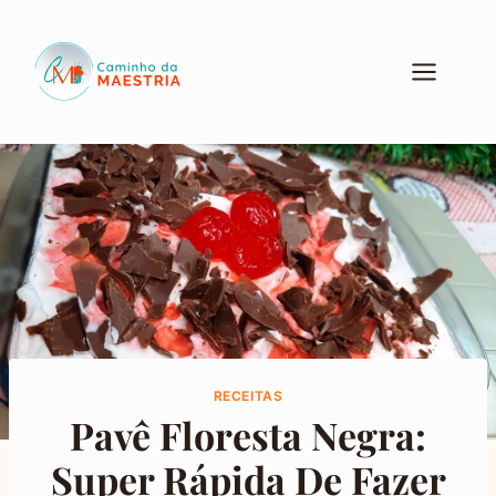
Pular
para
o
Conteúdo
RECEITAS
Pavê Floresta Negra:
Super Rápida De Fazer