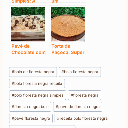
Simples: A
um
Receita
Brigadeirão:
Secreta dos
Super
Ultramilionário
Cremoso e
s!
Fácil
Pavê de
Torta de
Chocolate com
Paçoca: Super
Creme de
Cremosa
Avelã
Tags
#
bolo de floresta negra
#
bolo floresta negra
do
#
bolo floresta negra receita
Post:
#
bolo floresta negra simples
#
floresta negra
#
floresta negra bolo
#
pave de floresta negra
#
pavê floresta negra
#
receita bolo floresta negra