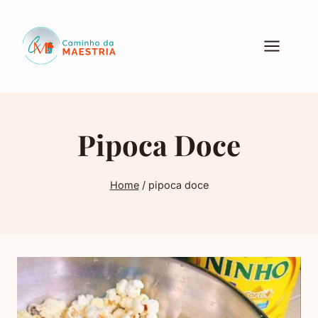
Pular
para
o
Conteúdo
Pipoca Doce
Home
/
pipoca doce