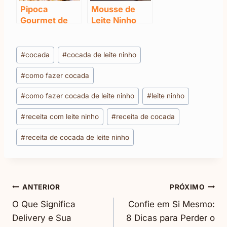
Pipoca
Mousse de
Gourmet de
Leite Ninho
Leite Ninho
com Chocolate
Branco
Tags
#
cocada
#
cocada de leite ninho
do
#
como fazer cocada
Post:
#
como fazer cocada de leite ninho
#
leite ninho
#
receita com leite ninho
#
receita de cocada
#
receita de cocada de leite ninho
Navegação
ANTERIOR
PRÓXIMO
O Que Significa
Confie em Si Mesmo:
De
Delivery e Sua
8 Dicas para Perder o