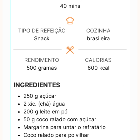
m
40
mins
i
n
u
TIPO DE REFEIÇÃO
COZINHA
t
Snack
brasileira
e
s
RENDIMENTO
CALORIAS
500
gramas
600
kcal
INGREDIENTES
250
g
açúcar
2
xic. (chá)
água
200
g
leite em pó
50
g
coco ralado com açúcar
Margarina para untar o refratário
Coco ralado para polvilhar