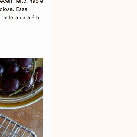
recém feito, não é
ciosa. Essa
a de laranja além