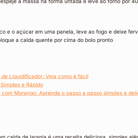
espeje a massa na forma untada e leve ao forno por 40
co e o açúcar em uma panela, leve ao fogo e deixe ferv
loque a calda quente por cima do bolo pronto
e Liquidificador: Veja como é fácil
 Simples e Rápido
 com Morango: Aprenda o passo a passo simples e deli
om calda de laranja é uma receita deliciosa, simples al