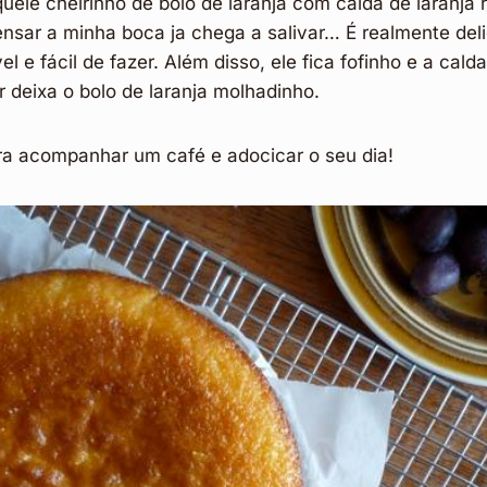
uele cheirinho de bolo de laranja com calda de laranja 
sar a minha boca ja chega a salivar… É realmente deli
ível e fácil de fazer. Além disso, ele fica fofinho e a cald
r deixa o bolo de laranja molhadinho.
ara acompanhar um café e adocicar o seu dia!