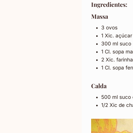
Ingredientes:
Massa
3 ovos
1 Xic. açúcar
300 ml suco 
1 Cl. sopa ma
2 Xic. farinha
1 Cl. sopa fe
Calda
500 ml suco 
1/2 Xic de c