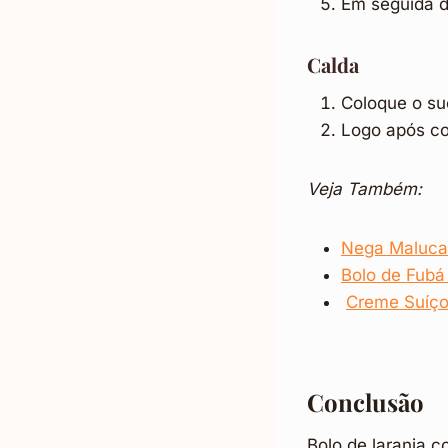
Em seguida d
Calda
Coloque o su
Logo após co
Veja Também:
Nega Maluca d
Bolo de Fubá
Creme Suíço
Conclusão
Bolo de laranja c