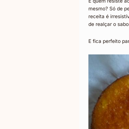
E quem resiste aq
mesmo? Só de pen
receita é irresist
de realçar o sabo
E fica perfeito p