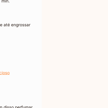
 min.
e até engrossar
cioso
ém disso perfumar