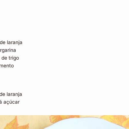
de laranja
rgarina
 de trigo
rmento
de laranja
há açúcar