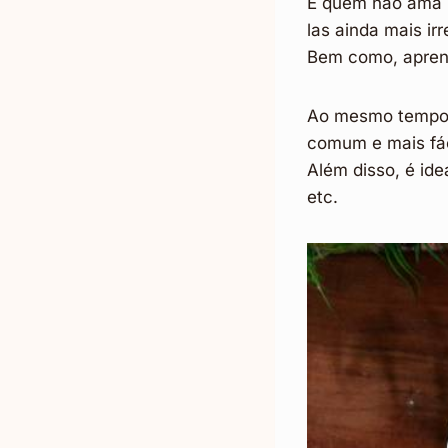
E quem não ama M
las ainda mais ir
Bem como, aprende
Ao mesmo tempo, 
comum e mais fác
Além disso, é ide
etc.