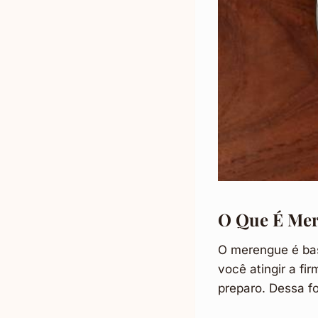
O Que É Me
O merengue é ba
você atingir a fi
preparo. Dessa fo