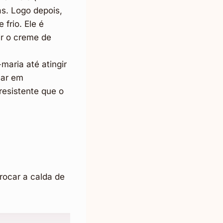
as. Logo depois,
frio. Ele é
ir o creme de
aria até atingir
car em
resistente que o
trocar a calda de