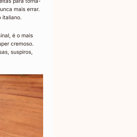
itas para torná-
nunca mais errar.
italiano.
nal, é o mais
super cremoso.
sas, suspiros,