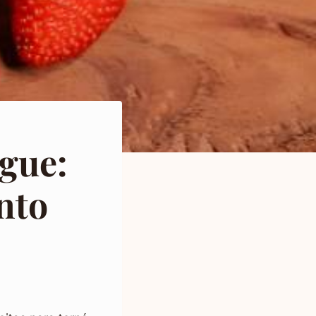
gue:
nto