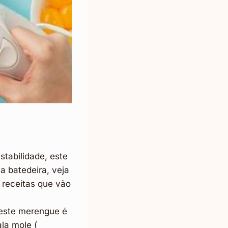
tabilidade, este
a batedeira, veja
e receitas que vão
 este merengue é
ala mole (