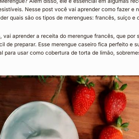
erengue? Além disso, ele é essencial em algumas rece
resistíveis. Nesse post você vai aprender como fazer e 
r quais são os tipos de merengues: francês, suíço e o 
vai aprender a receita do merengue francês, que por si
il de preparar. Esse merengue caseiro fica perfeito e 
al para usar como cobertura de torta de limão, sobreme