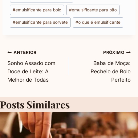
#
emulsificante para bolo
#
emulsificante para pão
#
emulsificante para sorvete
#
o que é emulsificante
Navegação
ANTERIOR
PRÓXIMO
Sonho Assado com
Baba de Moça:
De
Doce de Leite: A
Recheio de Bolo
Melhor de Todas
Perfeito
Post
Posts Similares