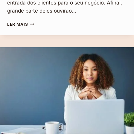
entrada dos clientes para o seu negócio. Afinal,
grande parte deles ouvirão…
PERFIL
LER MAIS
DE
INSTAGRAM
CRIATIVO
PARA
O
SEU
NEGÓCIO
(DICAS
E
EXEMPLOS)