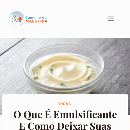
Pular
para
o
Conteúdo
DICAS
O Que É Emulsificante
E Como Deixar Suas