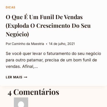
DICAS
O Que É Um Funil De Vendas
(Exploda O Crescimento Do Seu
Negócio)
Por
Caminho da Maestria
14 de julho, 2021
Se você quer levar o faturamento do seu negócio
para outro patamar, precisa de um bom funil de
vendas. Afinal,…
O
LER MAIS
QUE
É
4 Comentários
UM
FUNIL
DE
VENDAS