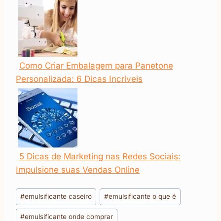
Como Criar Embalagem para Panetone
Personalizada: 6 Dicas Incríveis
5 Dicas de Marketing nas Redes Sociais:
Impulsione suas Vendas Online
Tags
#
emulsificante caseiro
#
emulsificante o que é
do
#
emulsificante onde comprar
Post: