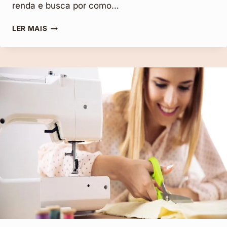
renda e busca por como…
COMO
LER MAIS
COMEÇAR
A
VENDER
DOCES
–
4
ERROS
QUE
VOCÊ
DEVE
EVITAR