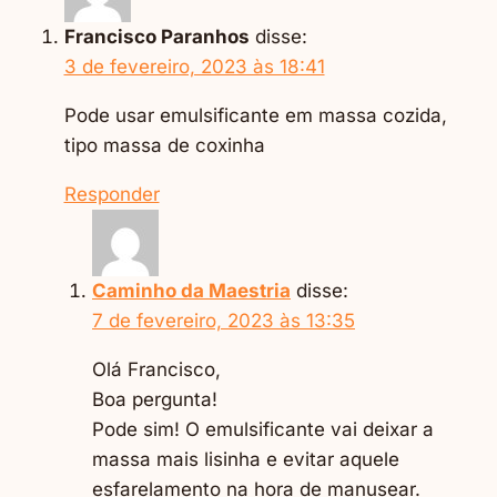
(EXPLODA
Francisco Paranhos
disse:
O
3 de fevereiro, 2023 às 18:41
CRESCIMENTO
DO
SEU
Pode usar emulsificante em massa cozida,
NEGÓCIO)
tipo massa de coxinha
Responder
Caminho da Maestria
disse:
7 de fevereiro, 2023 às 13:35
Olá Francisco,
Boa pergunta!
Pode sim! O emulsificante vai deixar a
massa mais lisinha e evitar aquele
esfarelamento na hora de manusear.