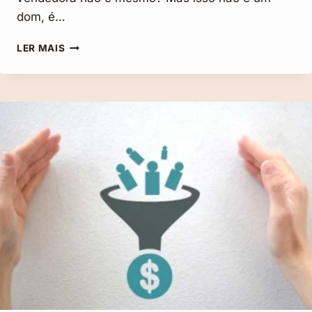
dom, é…
COMO
LER MAIS
SER
UMA
BOA
VENDEDORA?
8
DICAS
PARA
VENDER
MAIS!