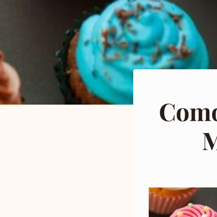
Como
M