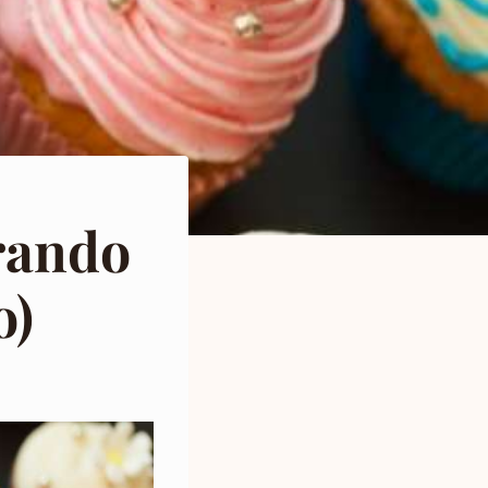
rando
o)