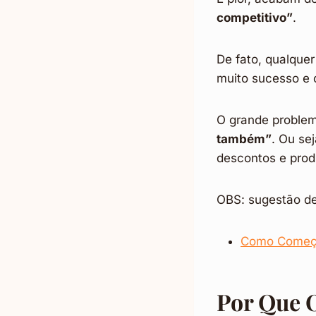
competitivo”
.
De fato, qualque
muito sucesso e 
O grande proble
também”
. Ou se
descontos e prod
OBS: sugestão de 
Como Começar
Por Que 