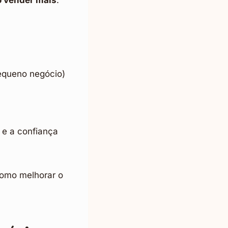
 vender mais
.
equeno negócio)
 e a confiança
como melhorar o