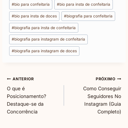
Tags
#
bio para confeitaria
#
bio para insta de confeitaria
do
#
bio para insta de doces
#
biografia para confeitaria
Post:
#
biografia para insta de confeitaria
#
biografia para instagram de confeitaria
#
biografia para instagram de doces
Navegação
ANTERIOR
PRÓXIMO
O que é
Como Conseguir
De
Posicionamento?
Seguidores No
Destaque-se da
Instagram (Guia
Post
Concorrência
Completo)