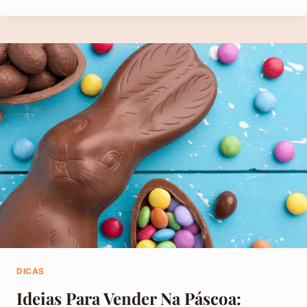
SER
UMA
BOA
VENDEDORA?
8
DICAS
PARA
VENDER
MAIS!
DICAS
Ideias Para Vender Na Páscoa: