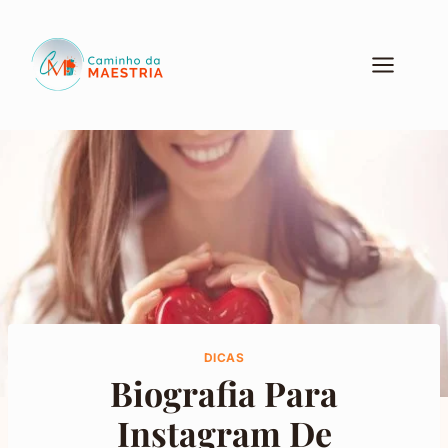
Pular
para
o
Conteúdo
DICAS
Biografia Para
Instagram De