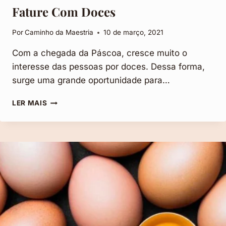
Fature Com Doces
Por
Caminho da Maestria
10 de março, 2021
Com a chegada da Páscoa, cresce muito o
interesse das pessoas por doces. Dessa forma,
surge uma grande oportunidade para…
IDEIAS
LER MAIS
PARA
VENDER
NA
PÁSCOA:
FATURE
COM
DOCES