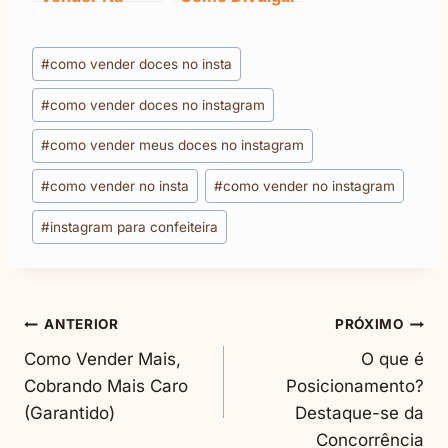
Páscoa: Fature
Um Produto no
Com Doces
Instagram
Tags
#
como vender doces no insta
do
#
como vender doces no instagram
Post:
#
como vender meus doces no instagram
#
como vender no insta
#
como vender no instagram
#
instagram para confeiteira
Navegação
ANTERIOR
PRÓXIMO
Como Vender Mais,
O que é
De
Cobrando Mais Caro
Posicionamento?
(Garantido)
Destaque-se da
Post
Concorrência