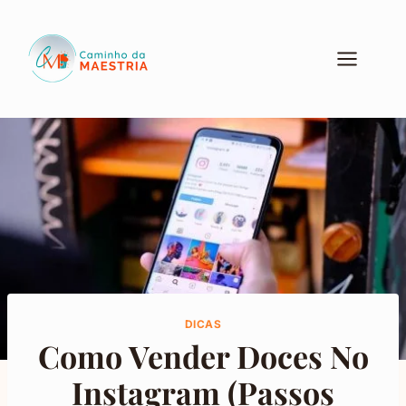
Pular
para
o
Conteúdo
DICAS
Como Vender Doces No
Instagram (Passos