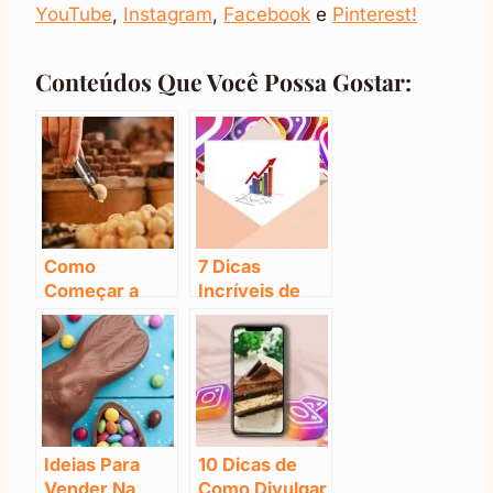
YouTube
,
Instagram
,
Facebook
e
Pinterest!
Conteúdos Que Você Possa Gostar:
Como
7 Dicas
Começar a
Incríveis de
Vender Doces
Como Crescer
– 4 Erros Que
no Instagram
Você Deve
Evitar
Ideias Para
10 Dicas de
Vender Na
Como Divulgar