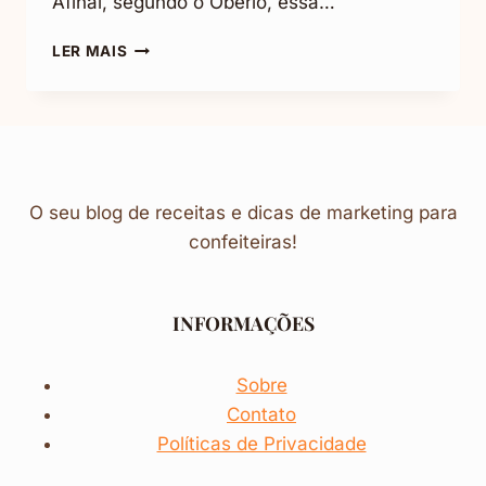
Afinal, segundo o Oberlo, essa…
COMO
LER MAIS
VENDER
DOCES
NO
INSTAGRAM
(PASSOS
SIMPLES
SEM
O seu blog de receitas e dicas de marketing para
GASTAR
confeiteiras!
NADA)
INFORMAÇÕES
Sobre
Contato
Políticas de Privacidade