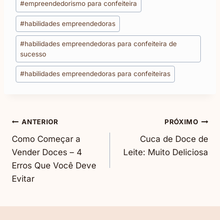
Exemplos para
sucesso em 6
#
empreendedorismo para confeiteira
do
Confeiteiras)
passos
#
habilidades empreendedoras
Post:
#
habilidades empreendedoras para confeiteira de
sucesso
#
habilidades empreendedoras para confeiteiras
Navegação
ANTERIOR
PRÓXIMO
Como Começar a
Cuca de Doce de
De
Vender Doces – 4
Leite: Muito Deliciosa
Erros Que Você Deve
Post
Evitar