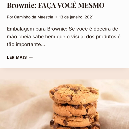
Brownie: FAÇA VOCÊ MESMO
Por
Caminho da Maestria
13 de janeiro, 2021
Embalagem para Brownie: Se você é doceira de
mão cheia sabe bem que o visual dos produtos é
tão importante…
7
LER MAIS
DICAS
DE
EMBALAGEM
PARA
BROWNIE:
FAÇA
VOCÊ
MESMO