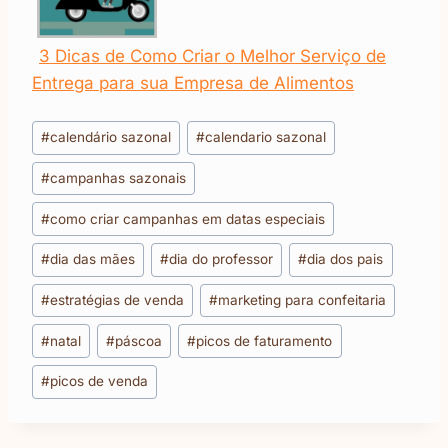
3 Dicas de Como Criar o Melhor Serviço de
Entrega para sua Empresa de Alimentos
Tags
#
calendário sazonal
#
calendario sazonal
do
#
campanhas sazonais
Post:
#
como criar campanhas em datas especiais
#
dia das mães
#
dia do professor
#
dia dos pais
#
estratégias de venda
#
marketing para confeitaria
#
natal
#
páscoa
#
picos de faturamento
#
picos de venda