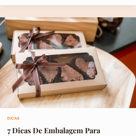
DE
COMO
CRIAR
O
MELHOR
SERVIÇO
DE
ENTREGA
PARA
SUA
EMPRESA
DE
ALIMENTOS
DICAS
7 Dicas De Embalagem Para