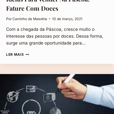
Fature Com Doces
Por
Caminho da Maestria
10 de março, 2021
Com a chegada da Páscoa, cresce muito o
interesse das pessoas por doces. Dessa forma,
surge uma grande oportunidade para…
IDEIAS
LER MAIS
PARA
VENDER
NA
PÁSCOA:
FATURE
COM
DOCES