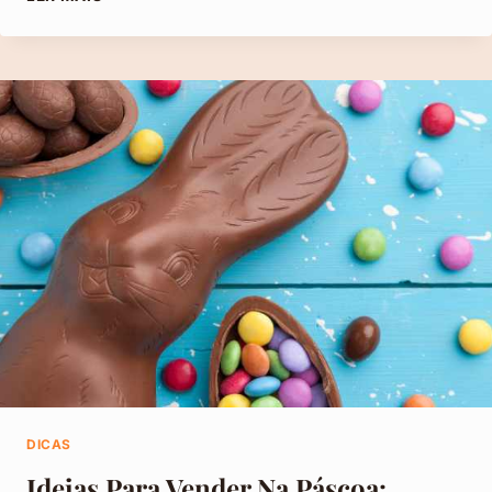
DELIVERY:
COMO
GANHAR
DINHEIRO
VENDENDO
COOKIES
DICAS
Ideias Para Vender Na Páscoa: