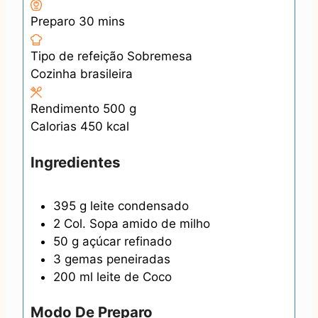
m
Preparo
30
mins
i
Tipo de refeição
n
Sobremesa
Cozinha
brasileira
u
t
Rendimento
500
g
e
Calorias
450
kcal
s
Ingredientes
395
g
leite condensado
2
Col. Sopa
amido de milho
50
g
açúcar refinado
3
gemas peneiradas
200
ml
leite de Coco
Modo De Preparo