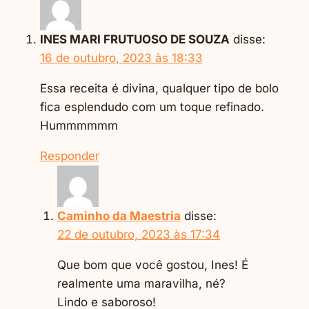
COM
LEITE
INES MARI FRUTUOSO DE SOUZA
disse:
CONDENSADO
16 de outubro, 2023 às 18:33
E
COCO
Essa receita é divina, qualquer tipo de bolo
fica esplendudo com um toque refinado.
Hummmmmm
Responder
Caminho da Maestria
disse:
22 de outubro, 2023 às 17:34
Que bom que você gostou, Ines! É
realmente uma maravilha, né?
Lindo e saboroso!