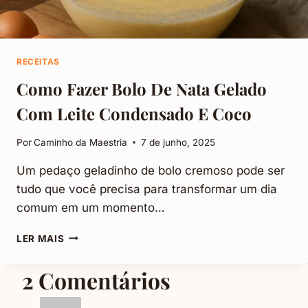
RECEITAS
Como Fazer Bolo De Nata Gelado
Com Leite Condensado E Coco
Por
Caminho da Maestria
7 de junho, 2025
Um pedaço geladinho de bolo cremoso pode ser
tudo que você precisa para transformar um dia
comum em um momento…
COMO
LER MAIS
FAZER
BOLO
2 Comentários
DE
NATA
GELADO