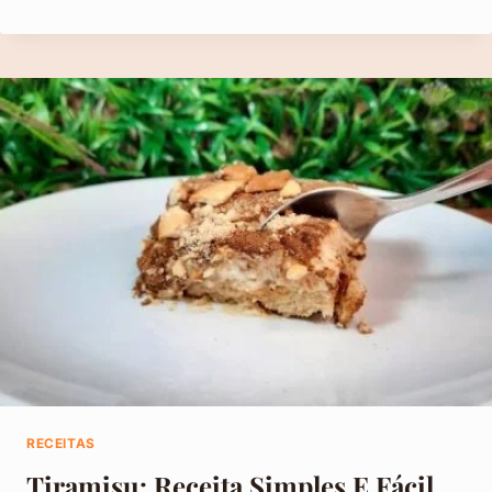
SUÍÇO
COM
MORANGO:
APRENDA
O
PASSO
A
PASSO
SIMPLES
E
DELICIOSO
RECEITAS
Tiramisu: Receita Simples E Fácil