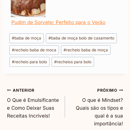
Pudim de Sorvete: Perfeito para o Verão
Tags
#
baba de moça
#
baba de moça bolo de casamento
do
#
recheio baba de moca
#
recheio baba de moça
Post:
#
recheio para bolo
#
recheios para bolo
Navegação
ANTERIOR
PRÓXIMO
O Que é Emulsificante
O que é Mindset?
De
e Como Deixar Suas
Quais são os tipos e
Receitas Incríveis!
qual é a sua
Post
importância!