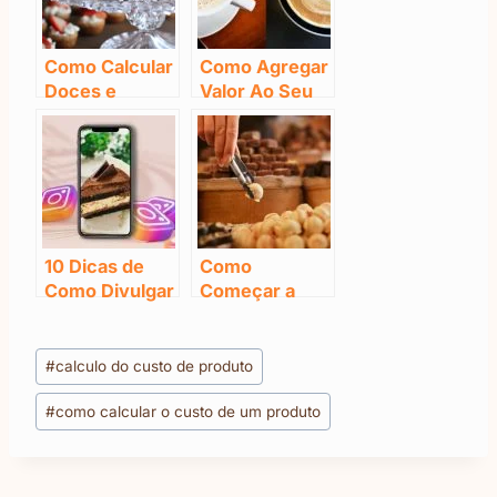
Como Calcular
Como Agregar
Doces e
Valor Ao Seu
Salgadinhos
Produto e Sua
para uma
Marca (+6
Festa: NÃO
Dicas
GASTE ALÉM
Infalíveis)
DA CONTA
10 Dicas de
Como
Como Divulgar
Começar a
Um Produto no
Vender Doces
Instagram
– 4 Erros Que
Tags
Você Deve
#
calculo do custo de produto
do
Evitar
#
como calcular o custo de um produto
Post: