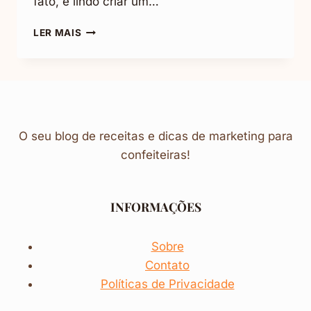
fato, é lindo criar um…
COMO
LER MAIS
CALCULAR
O
CUSTO
DE
UM
PRODUTO
–
O seu blog de receitas e dicas de marketing para
PARE
confeiteiras!
DE
ERRAR
INFORMAÇÕES
Sobre
Contato
Políticas de Privacidade