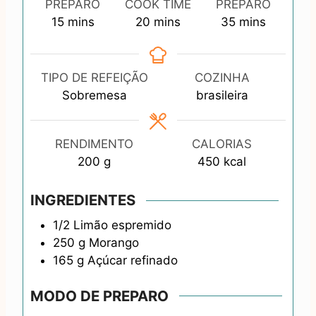
PREPARO
COOK TIME
PREPARO
m
m
m
15
mins
20
mins
35
mins
i
i
i
n
n
n
u
u
u
TIPO DE REFEIÇÃO
COZINHA
t
t
t
Sobremesa
brasileira
e
e
e
s
s
s
RENDIMENTO
CALORIAS
200
g
450
kcal
INGREDIENTES
1/2
Limão espremido
250
g
Morango
165
g
Açúcar refinado
MODO DE PREPARO