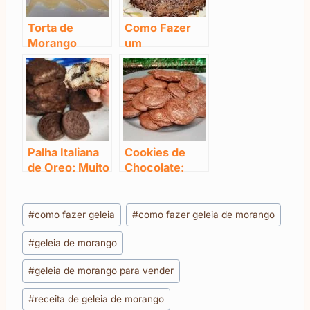
Torta de
Como Fazer
Morango
um
Gelada: O
Brigadeirão:
Segredo da
Super
Sobremesa
Cremoso e
Perfeita!
Fácil
Palha Italiana
Cookies de
de Oreo: Muito
Chocolate:
Fácil e Rápido
Muito Fácil e
Rápido
Tags
#
como fazer geleia
#
como fazer geleia de morango
do
#
geleia de morango
Post:
#
geleia de morango para vender
#
receita de geleia de morango