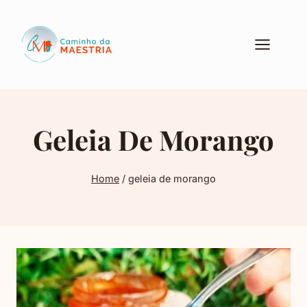
Pular
para
o
Conteúdo
Geleia De Morango
Home
/
geleia de morango