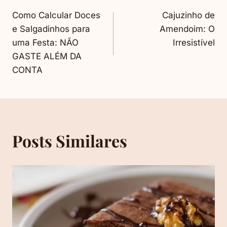
Navegação
Como Calcular Doces
Cajuzinho de
De
e Salgadinhos para
Amendoim: O
uma Festa: NÃO
Irresistível
Post
GASTE ALÉM DA
CONTA
Posts Similares