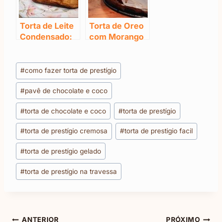
Torta de Leite
Torta de Oreo
Condensado:
com Morango
Muito
e Ganache
Crocante
Tags
#
como fazer torta de prestígio
do
#
pavê de chocolate e coco
Post:
#
torta de chocolate e coco
#
torta de prestígio
#
torta de prestígio cremosa
#
torta de prestigio facil
#
torta de prestígio gelado
#
torta de prestígio na travessa
ANTERIOR
PRÓXIMO