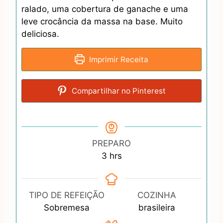
ralado, uma cobertura de ganache e uma
leve crocância da massa na base. Muito
deliciosa.
Imprimir Receita
Compartilhar no Pinterest
PREPARO
h
3
hrs
o
u
r
TIPO DE REFEIÇÃO
COZINHA
s
Sobremesa
brasileira