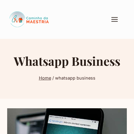
Pular
para
o
Conteúdo
Whatsapp Business
Home
/
whatsapp business