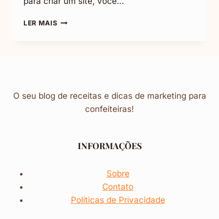
para criar um site, você…
COMO
LER MAIS
VENDER
PELO
WHATSAPP:
5
DICAS
ESSENCIAIS
O seu blog de receitas e dicas de marketing para
confeiteiras!
INFORMAÇÕES
Sobre
Contato
Políticas de Privacidade