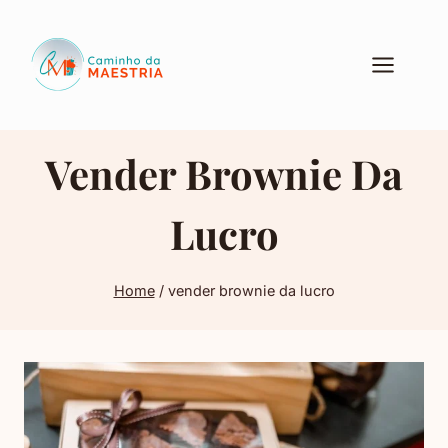
Pular
para
o
Conteúdo
Vender Brownie Da
Lucro
Home
/
vender brownie da lucro