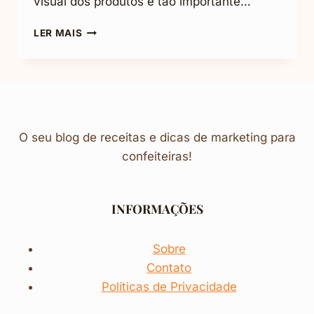
visual dos produtos é tão importante…
7
LER MAIS
DICAS
DE
EMBALAGEM
PARA
BROWNIE:
FAÇA
VOCÊ
O seu blog de receitas e dicas de marketing para
MESMO
confeiteiras!
INFORMAÇÕES
Sobre
Contato
Políticas de Privacidade