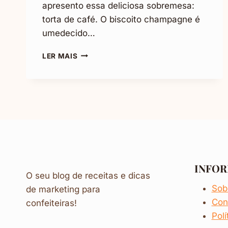
apresento essa deliciosa sobremesa:
torta de café. O biscoito champagne é
umedecido…
TORTA
LER MAIS
DE
CAFÉ:
SUPER
DELICIOSA
INFO
O seu blog de receitas e dicas
Sob
de marketing para
Con
confeiteiras!
Polí