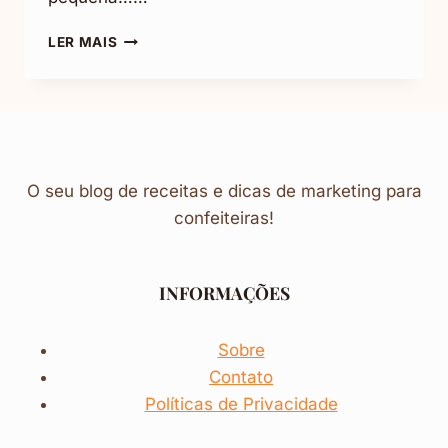
TORTA
LER MAIS
DE
BOLACHA
COM
NATA:
COM
GOSTINHO
DE
O seu blog de receitas e dicas de marketing para
CAFÉ
confeiteiras!
INFORMAÇÕES
Sobre
Contato
Políticas de Privacidade