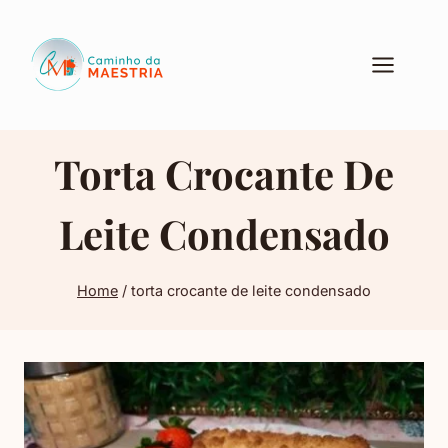
Pular
para
o
Conteúdo
Torta Crocante De
Leite Condensado
Home
/
torta crocante de leite condensado