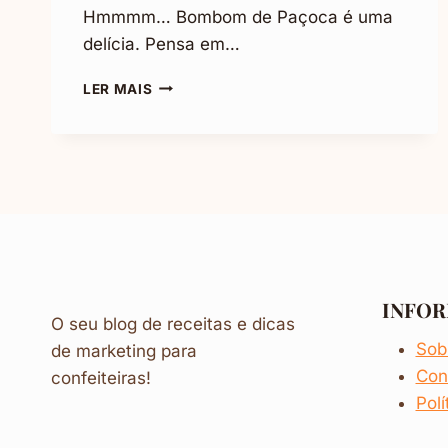
Hmmmm… Bombom de Paçoca é uma
delícia. Pensa em…
BOMBOM
LER MAIS
DE
PAÇOCA:
MUITO
DELICIOSO
INFO
O seu blog de receitas e dicas
Sob
de marketing para
Con
confeiteiras!
Polí