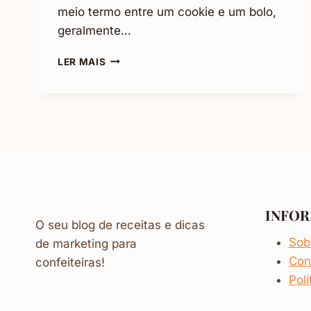
meio termo entre um cookie e um bolo,
geralmente…
COMO
LER MAIS
FAZER
BROWNIE
DE
CHOCOLATE
INFO
O seu blog de receitas e dicas
Sob
de marketing para
Con
confeiteiras!
Polí