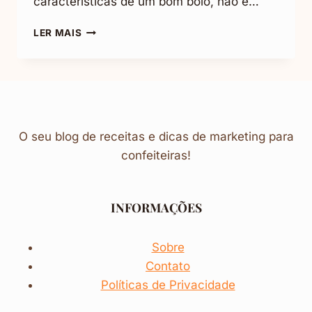
características de um bom bolo, não é…
BOLO
LER MAIS
DE
ABACAXI
SIMPLES:
TRUQUE
PARA
A
RECEITA
O seu blog de receitas e dicas de marketing para
MAIS
confeiteiras!
FOFINHA!
INFORMAÇÕES
Sobre
Contato
Políticas de Privacidade