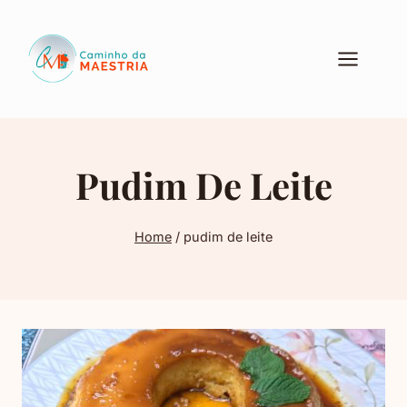
Pular
para
o
Conteúdo
Pudim De Leite
Home
/
pudim de leite