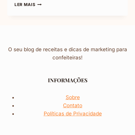
PUDIM
LER MAIS
DE
LEITE
MOÇA:
RECEITA
PRÁTICA
E
DELICIOSA
O seu blog de receitas e dicas de marketing para
confeiteiras!
INFORMAÇÕES
Sobre
Contato
Políticas de Privacidade