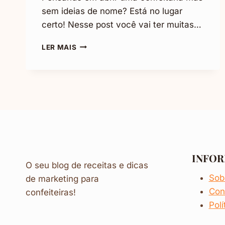
sem ideias de nome? Está no lugar
certo! Nesse post você vai ter muitas…
NOME
LER MAIS
PARA
CONFEITARIA:
+75
IDEIAS
PARA
VOCÊ
SE
INSPIRAR
INFO
O seu blog de receitas e dicas
Sob
de marketing para
Con
confeiteiras!
Polí