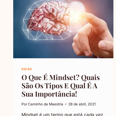
DICAS
O Que É Mindset? Quais
São Os Tipos E Qual É A
Sua Importância!
Por
Caminho da Maestria
28 de abril, 2021
Mindset é um termo que está cada vez