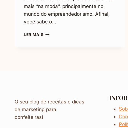
mais “na moda”, principalmente no
mundo do empreendedorismo. Afinal,
você sabe o…
O
LER MAIS
QUE
É
MINDSET?
QUAIS
SÃO
OS
TIPOS
E
QUAL
É
INFO
A
O seu blog de receitas e dicas
SUA
Sob
de marketing para
IMPORTÂNCIA!
Con
confeiteiras!
Polí