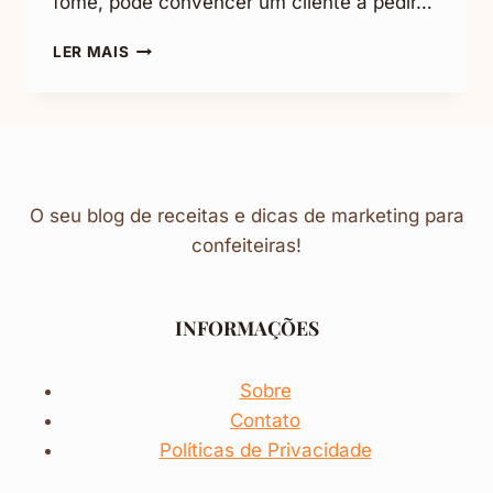
fome, pode convencer um cliente a pedir…
COMO
LER MAIS
TIRAR
FOTO
DE
DOCES:
AUMENTE
SUAS
VENDAS
O seu blog de receitas e dicas de marketing para
(+4
confeiteiras!
DICAS)
INFORMAÇÕES
Sobre
Contato
Políticas de Privacidade