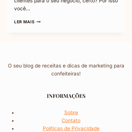
clientes para o seu negócio, certo? Por isso
você…
O
LER MAIS
QUE
É
PÚBLICO-
ALVO:
EXEMPLOS
E
COMO
O seu blog de receitas e dicas de marketing para
DEFINIR
confeiteiras!
O
SEU
INFORMAÇÕES
Sobre
Contato
Políticas de Privacidade