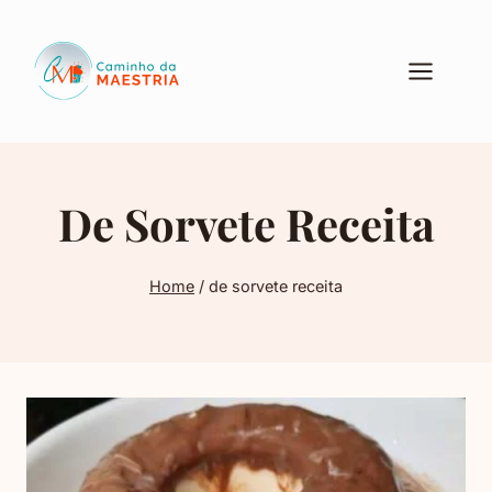
Pular
para
o
Conteúdo
De Sorvete Receita
Home
/
de sorvete receita