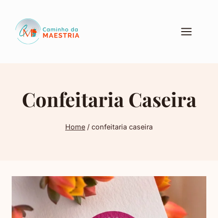
Pular
para
o
Conteúdo
Confeitaria Caseira
Home
/
confeitaria caseira