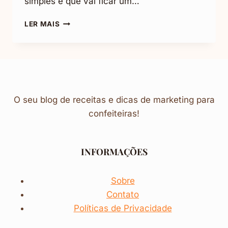
simples e que vai ficar um…
COMO
LER MAIS
CRIAR
LOGOTIPO
PARA
CONFEITARIA
GRÁTIS:
5
SITES
O seu blog de receitas e dicas de marketing para
GRATUITOS
confeiteiras!
INFORMAÇÕES
Sobre
Contato
Políticas de Privacidade