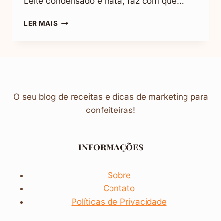
Leite condensado e nata, faz com que…
TORTA
LER MAIS
DE
BIS:
A
RECEITA
QUE
VAI
DEIXAR
O seu blog de receitas e dicas de marketing para
TODOS
confeiteiras!
PEDINDO
MAIS!
INFORMAÇÕES
Sobre
Contato
Políticas de Privacidade