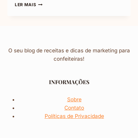
PUDIM
LER MAIS
DE
LEITE
MOÇA:
RECEITA
PRÁTICA
E
DELICIOSA
O seu blog de receitas e dicas de marketing para
confeiteiras!
INFORMAÇÕES
Sobre
Contato
Políticas de Privacidade