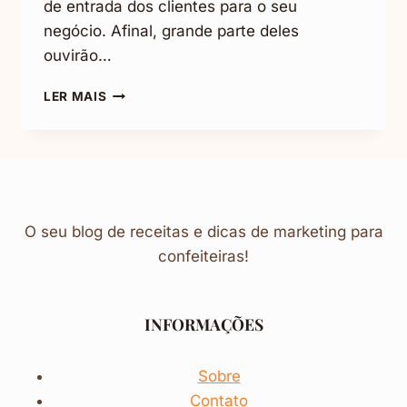
de entrada dos clientes para o seu
negócio. Afinal, grande parte deles
ouvirão…
PERFIL
LER MAIS
DE
INSTAGRAM
CRIATIVO
PARA
O
SEU
NEGÓCIO
O seu blog de receitas e dicas de marketing para
(DICAS
confeiteiras!
E
EXEMPLOS)
INFORMAÇÕES
Sobre
Contato