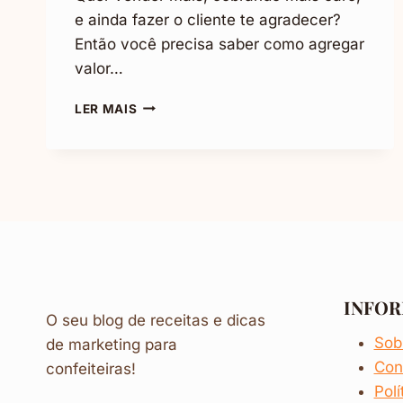
e ainda fazer o cliente te agradecer?
Então você precisa saber como agregar
valor…
COMO
LER MAIS
AGREGAR
VALOR
AO
SEU
PRODUTO
E
SUA
MARCA
(+6
DICAS
INFO
INFALÍVEIS)
O seu blog de receitas e dicas
Sob
de marketing para
Con
confeiteiras!
Polí