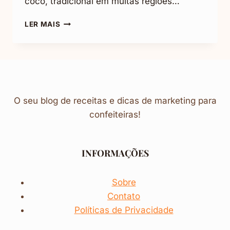
coco, tradicional em muitas regiões…
COCADA
LER MAIS
DE
LEITE
CONDENSADO:
CROCANTE
E
DELICIOSA
O seu blog de receitas e dicas de marketing para
confeiteiras!
INFORMAÇÕES
Sobre
Contato
Políticas de Privacidade