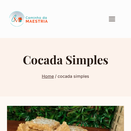
Pular
para
o
Conteúdo
Cocada Simples
Home
/
cocada simples