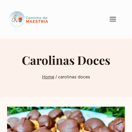
Pular
para
o
Conteúdo
Carolinas Doces
Home
/
carolinas doces