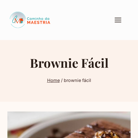
Pular
para
o
Conteúdo
Brownie Fácil
Home
/
brownie fácil