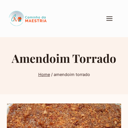
Pular
para
o
Conteúdo
Amendoim Torrado
Home
/
amendoim torrado